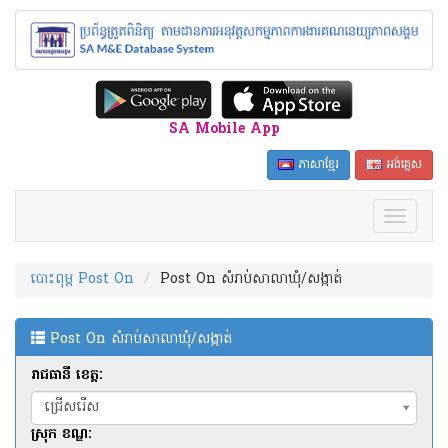
SA Mobile App
ភាសាខ្មែរ
អង់គ្លេស
បោះពុម្ព Post On
Post On សំរាប់សាលាឃុំ/សង្កាត់
Post On សំរាប់សាលាឃុំ/សង្កាត់
រាជធានី ខេត្ត:
ជ្រើសរើស
ស្រុក ខណ្ឌ: