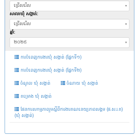
ជ្រើសរើស
សាលាឃុំ សង្កាត់:
ជ្រើសរើស
ឆ្នាំ:
២០២៥
ការបំពេញការងារឃុំ សង្កាត់ (ផ្នែកទី១)
ការបំពេញការងារឃុំ សង្កាត់ (ផ្នែកទី២)
ចំណូល ឃុំ សង្កាត់
ចំណាយ ឃុំ សង្កាត់
គម្រោង ឃុំ សង្កាត់
ផែនការសកម្មភាពរួមស្តីពីការងារគណនេយ្យភាពសង្គម (ផ.ស.រ.គ)
(ឃុំ​​ សង្កាត់)