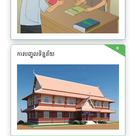
២
ការបញ្ចូលទិន្នន័យ