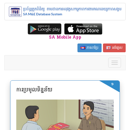
SA Mobile App
ភាសាខ្មែរ
អង់គ្លេស
១
ការប្រមូលទិន្នន័យ