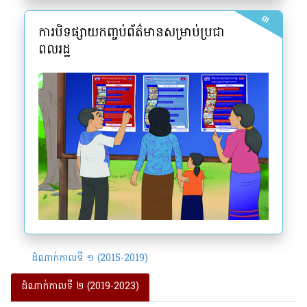
៣
ការបិទផ្សាយកញ្ចប់ព័ត៌មានសម្រាប់ប្រជា
ពលរដ្ឋ
ដំណាក់កាលទី ១ (2015-2019)
ដំណាក់កាលទី ២ (2019-2023)