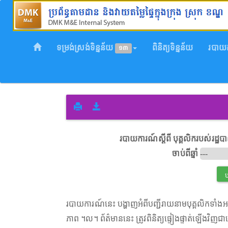
ទម្រង់ស្រង់ទិន្នន័យ
ពិនិត្យទិន្នន័យ
របាយ
១៣
របាយការណ៍ស្តីពី បុគ្គលិករបស់រដ្ឋ
ចាប់ពីឆ្នាំ
របាយការណ៍នេះ បង្ហាញអំពីបញ្ជីរាយនាមបុគ្គលិកទាំងអស់
ភាព ។ល។ ព័ត៌មាននេះ ត្រូវពិនិត្យផ្ទៀងផ្ទាត់ឡើងវិញជារៀ