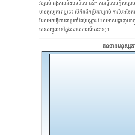
វប្បធម៌ អង្គភាពនិងបទពិសោធន៍។ ការធ្វើសេចក្តីសម្រេចច
មានតុល្យភាពឬទេ? បើគិតពីកម្រិតវប្បធម៌ ការបែងចែក
ដែលមកធ្វើការជាប្រចាំតែប៉ុណ្ណោះ ដែលមានបង្ហាញនៅក្នុងរ
បានបញ្ចូលនៅក្នុងរបាយការណ៍នេះទេ)។
ធនធានមនុស្សតា