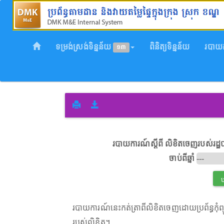
ទម្រង់ស្រង់ទិន្នន័យ
ពិនិត្យទិន្នន័យ
របាយ
១៣
របាយការណ៍ស្តីពី លិខិតចេញរបស់រដ្
ចាប់ពីឆ្នាំ
របាយការណ៍នេះកត់ត្រាពីលិខិតចេញដោយប្រព័ន្ធកុំព្
របស់លិខិត។